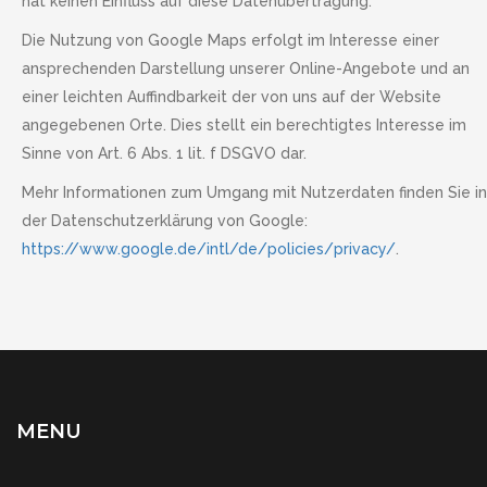
hat keinen Einfluss auf diese Datenübertragung.
Die Nutzung von Google Maps erfolgt im Interesse einer
ansprechenden Darstellung unserer Online-Angebote und an
einer leichten Auffindbarkeit der von uns auf der Website
angegebenen Orte. Dies stellt ein berechtigtes Interesse im
Sinne von Art. 6 Abs. 1 lit. f DSGVO dar.
Mehr Informationen zum Umgang mit Nutzerdaten finden Sie in
der Datenschutzerklärung von Google:
https://www.google.de/intl/de/policies/privacy/
.
MENU